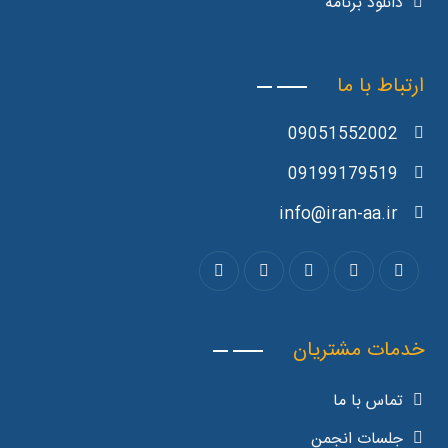
دانلود برنامه
ارتباط با ما
09051552002
09199179519
info@iran-aa.ir
خدمات مشتریان
تماس با ما
جلسات انجمن