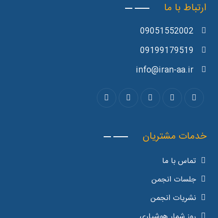
ارتباط با ما
09051552002
09199179519
info@iran-aa.ir
خدمات مشتریان
تماس با ما
جلسات انجمن
نشریات انجمن
روز شمار هوشیاری