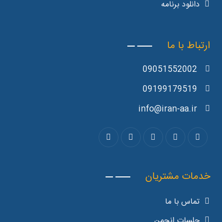
دانلود برنامه
ارتباط با ما
09051552002
09199179519
info@iran-aa.ir
خدمات مشتریان
تماس با ما
جلسات انجمن